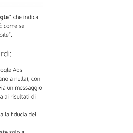
ogle”
che indica
. È come se
ile”.
rdi:
oogle Ads
ano a nulla), con
nvia un messaggio
 ai risultati di
 la fiducia dei
ate solo a