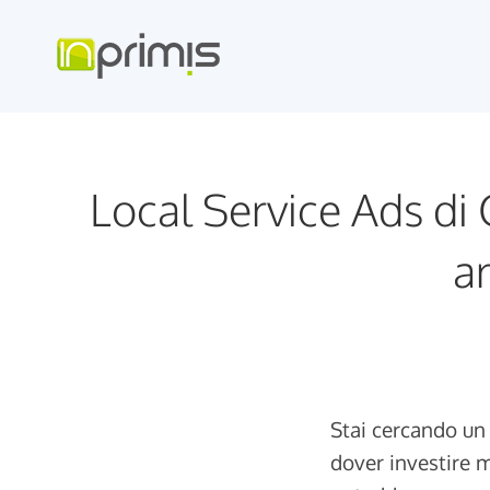
Vai
al
contenuto
Local Service Ads di 
ar
Stai cercando un 
dover investire m