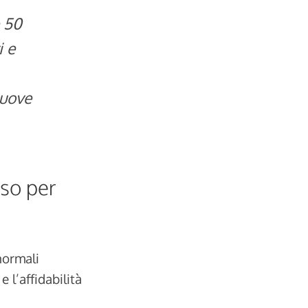
e 50
i e
nuove
sso per
 normali
 l’affidabilità