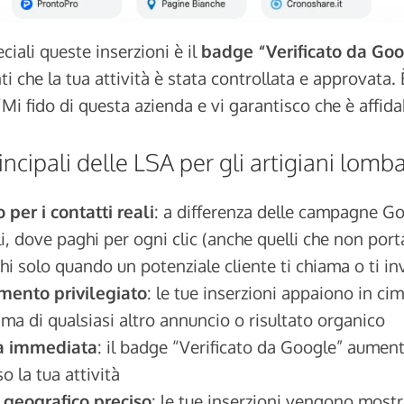
ciali queste inserzioni è il
badge “Verificato da Go
nti che la tua attività è stata controllata e approvata
Mi fido di questa azienda e vi garantisco che è affidab
incipali delle LSA per gli artigiani lomba
 per i contatti reali
: a differenza delle campagne G
li, dove paghi per ogni clic (anche quelli che non port
hi solo quando un potenziale cliente ti chiama o ti i
mento privilegiato
: le tue inserzioni appaiono in cima
rima di qualsiasi altro annuncio o risultato organico
tà immediata
: il badge “Verificato da Google” aumenta
so la tua attività
 geografico preciso
: le tue inserzioni vengono mostr