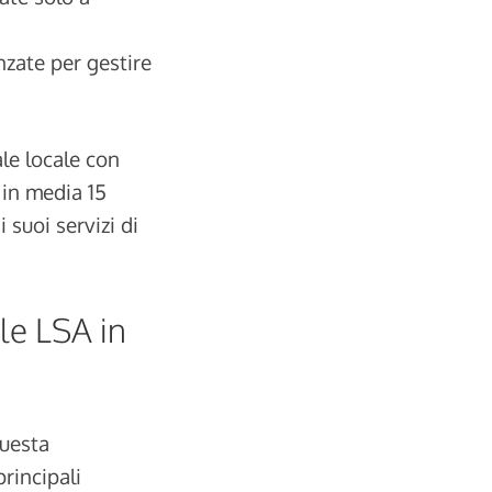
zate per gestire
le locale con
 in media 15
 suoi servizi di
 le LSA in
questa
principali