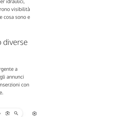
r idraulici,
rono visibilità
me cosa sono e
 diverse
rgente a
gli annunci
inserzioni con
e.