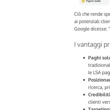
Ciò che rende spe
ai potenziali clie
Google dicesse: “
I vantaggi pr
Paghi solo
tradiziona
le LSA pag
Posiziona
ricerca, p
Credibili
clienti ver
Targeting