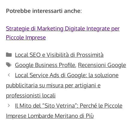
Potrebbe interessarti anche
:
Strategie di Marketing Digitale Integrate per
Piccole Imprese
Categorie
Local SEO e Visibilità di Prossimità
Tag
Google Business Profile
,
Recensioni Google
Local Service Ads di Google: la soluzione
pubblicitaria su misura per artigiani e
professionisti locali
Il Mito del “Sito Vetrina”: Perché le Piccole
Imprese Lombarde Meritano di Più